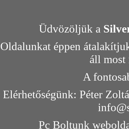
Üdvözöljük a
Silve
Oldalunkat éppen átalakítjuk
áll most
A fontosa
Elérhetőségünk: Péter Zoltá
info@s
Pc Boltunk weboldala